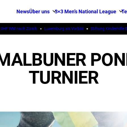
News
Über uns
3×3 Men’s National League
T
WM nach Zürich
Luxemburg als Vorbild
Stiftung Kinderhilfe Stern
8. MALBUNER PO
TURNIER