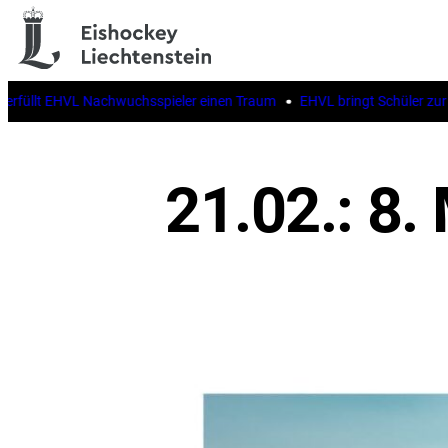
llt EHVL Nachwuchsspieler einen Traum
EHVL bringt Schüler zur IIHF 
21.02.: 