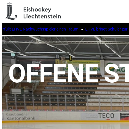
lt EHVL Nachwuchsspieler einen Traum
EHVL bringt Schüler zur IIHF W
OFFENE S