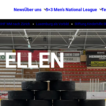
News
Über uns
3×3 Men’s National League
T
M nach Zürich
Luxemburg als Vorbild
Stiftung Kinderhilfe Sterns
TELLEN