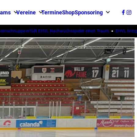
eams
Vereine
Termine
Shop
Sponsoring
chnuppe erfüllt EHVL Nachwuchsspieler einen Traum
EHVL bringt Schül