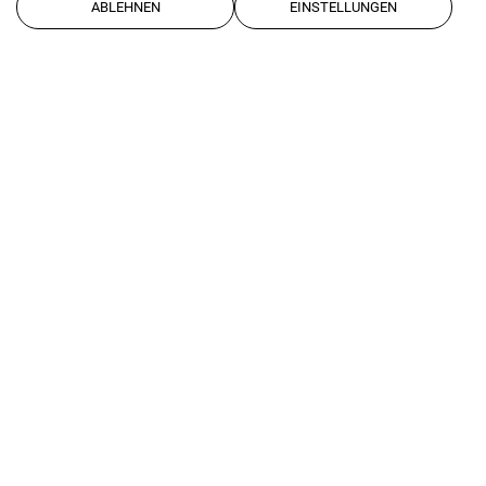
AGB
ABLEHNEN
EINSTELLUNGEN
Werde Sponsor oder Partner
weiterlesen