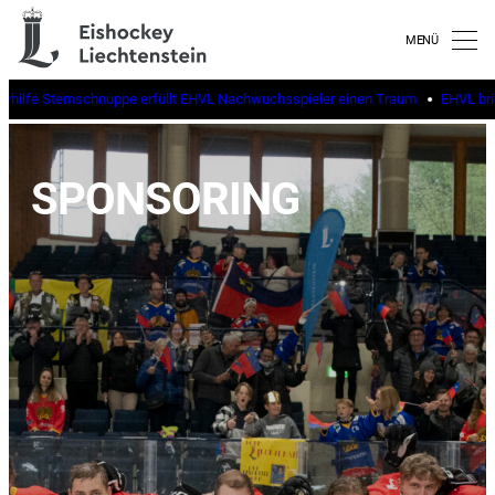
erhilfe Sternschnuppe erfüllt EHVL Nachwuchsspieler einen Traum
EHVL brin
SPONSORING