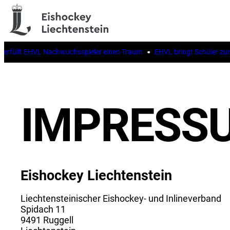
erfüllt EHVL Nachwuchsspieler einen Traum
EHVL bringt Schüler zur 
IMPRESS
Eishockey Liechtenstein
Liechtensteinischer Eishockey- und Inlineverband
Spidach 11
9491 Ruggell