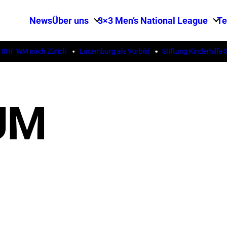
News
Über uns
3×3 Men’s National League
T
IIHF WM nach Zürich
Luxemburg als Vorbild
Stiftung Kinderhilfe S
UM