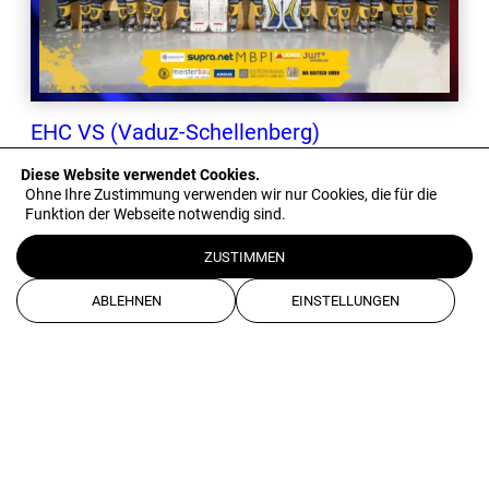
© 2026 Eishockey Liechtenstein
EHC VS (Vaduz-Schellenberg)
Konkakt
Downloads
Diese Website verwendet Cookies.
weiterlesen
Ohne Ihre Zustimmung verwenden wir nur Cookies, die für die
Medienarchiv
Funktion der Webseite notwendig sind.
Impressum
ZUSTIMMEN
Datenschutz
AGB
ABLEHNEN
EINSTELLUNGEN
Kooperationen