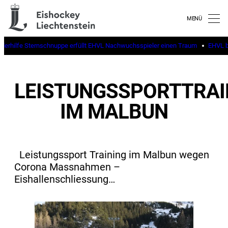
nderhilfe Sternschnuppe erfüllt EHVL Nachwuchsspieler einen Traum
EHVL b
LEISTUNGSSPORTTRAI
IM MALBUN
Leistungssport Training im Malbun wegen
Corona Massnahmen –
Eishallenschliessung…