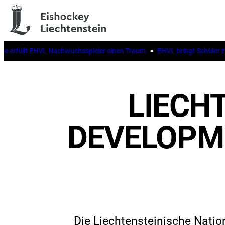
 erfüllt EHVL Nachwuchsspieler einen Traum
EHVL bringt Schüler zur
LIECHT
DEVELOPME
Die Liechtensteinische Nati