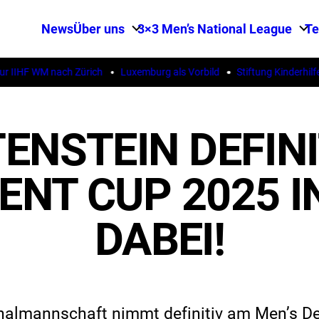
News
Über uns
3×3 Men’s National League
T
 IIHF WM nach Zürich
Luxemburg als Vorbild
Stiftung Kinderhilfe 
ENSTEIN DEFINI
NT CUP 2025 
DABEI!
onalmannschaft nimmt definitiv am Men’s 