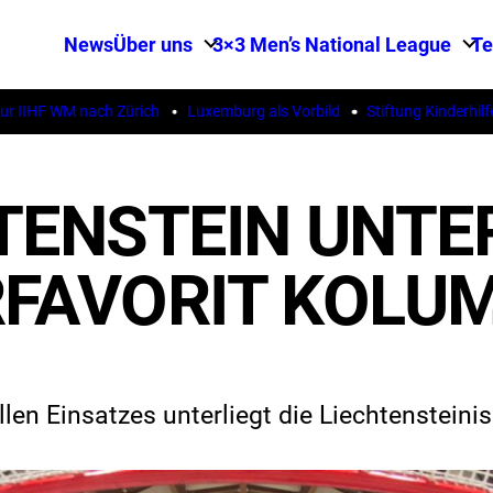
News
Über uns
3×3 Men’s National League
T
IHF WM nach Zürich
Luxemburg als Vorbild
Stiftung Kinderhilfe S
TENSTEIN UNTE
FAVORIT KOLUM
len Einsatzes unterliegt die Liechtenstei