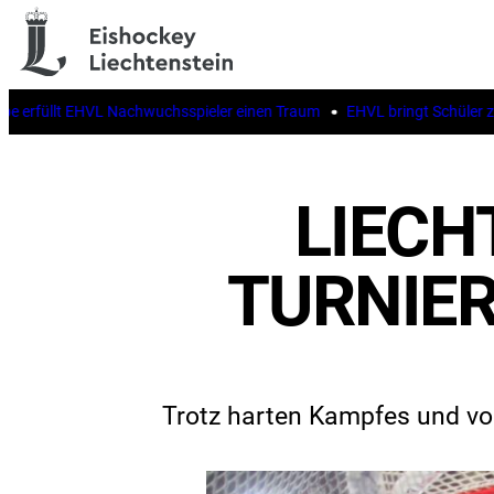
rfüllt EHVL Nachwuchsspieler einen Traum
EHVL bringt Schüler zur I
LIECH
TURNIER
Trotz harten Kampfes und vol