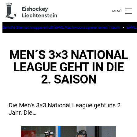
inderhilfe Sternschnuppe erfüllt EHVL Nachwuchsspieler einen Traum
EHVL b
MEN´S 3×3 NATIONAL
LEAGUE GEHT IN DIE
2. SAISON
Die Men’s 3×3 National League geht ins 2.
Jahr. Die…