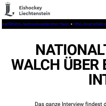
erfüllt EHVL Nachwuchsspieler einen Traum
EHVL bringt Schüler zur I
NATIONAL
WALCH ÜBER 
IN
Das ganze Interview findest 