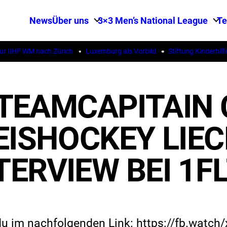
News
Über uns
3×3 Men’s National League
T
IHF WM nach Zürich
Luxemburg als Vorbild
Stiftung Kinderhilfe S
TEAMCAPITAIN 
EISHOCKEY LIEC
TERVIEW BEI 1F
du im nachfolgenden Link: https://fb.watc