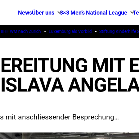
News
Über uns
3×3 Men’s National League
T
 WM nach Zürich
Luxemburg als Vorbild
Stiftung Kinderhilfe Ster
REITUNG MIT E
ISLAVA ANGEL
is mit anschliessender Besprechung…