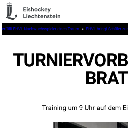
üllt EHVL Nachwuchsspieler einen Traum
EHVL bringt Schüler zur IIHF
TURNIERVORBE
BRAT
Training um 9 Uhr auf dem E