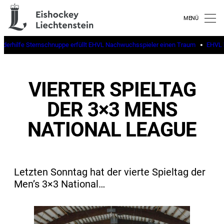
inderhilfe Sternschnuppe erfüllt EHVL Nachwuchsspieler einen Traum
EHVL b
VIERTER SPIELTAG
DER 3×3 MENS
NATIONAL LEAGUE
Letzten Sonntag hat der vierte Spieltag der
Men’s 3×3 National…