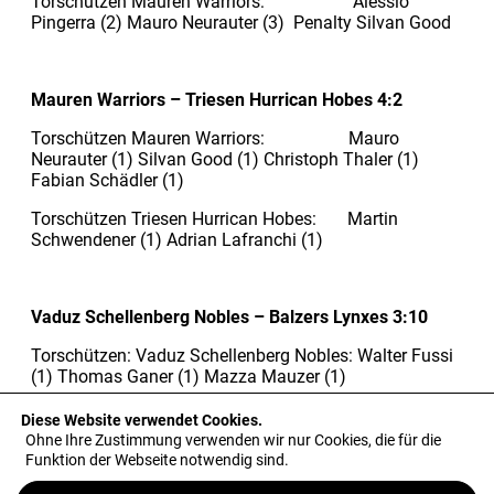
Torschützen Mauren Warriors: Alessio
Pingerra (2) Mauro Neurauter (3) Penalty Silvan Good
Mauren Warriors – Triesen Hurrican Hobes 4:2
Torschützen Mauren Warriors: Mauro
Neurauter (1) Silvan Good (1) Christoph Thaler (1)
Fabian Schädler (1)
Torschützen Triesen Hurrican Hobes: Martin
Schwendener (1) Adrian Lafranchi (1)
Vaduz Schellenberg Nobles – Balzers Lynxes 3:10
© 2026 Eishockey Liechtenstein
Torschützen: Vaduz Schellenberg Nobles: Walter Fussi
Konkakt
(1) Thomas Ganer (1) Mazza Mauzer (1)
Downloads
Torschützen Balzers Lynxes: Michael
Diese Website verwendet Cookies.
Holdener(4) Dario Bärtschi (1) Julian Bernard (1) Marco
Ohne Ihre Zustimmung verwenden wir nur Cookies, die für die
Medienarchiv
Adank (1) Pascal Danuser (2) Roman Villamar (1)
Funktion der Webseite notwendig sind.
Impressum