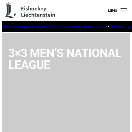
 Sternschnuppe erfüllt EHVL Nachwuchsspieler einen Traum
EHVL bringt Sch
3×3 MEN’S NATIONAL
LEAGUE