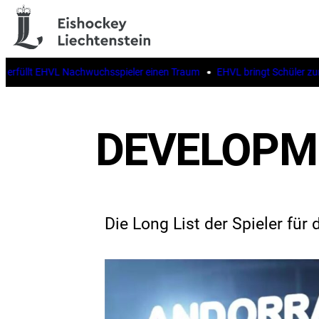
rfüllt EHVL Nachwuchsspieler einen Traum
EHVL bringt Schüler zur II
DEVELOPME
Die Long List der Spieler fü