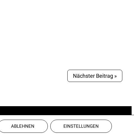
Nächster Beitrag »
Konkakt
Downloads
Medienarchiv
Impressum
Datenschutz
AGB
ABLEHNEN
EINSTELLUNGEN