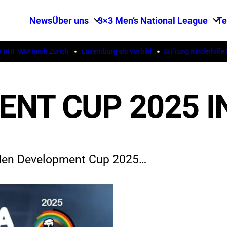
News
Über uns
3×3 Men’s National League
T
HF WM nach Zürich
Luxemburg als Vorbild
Stiftung Kinderhilfe St
NT CUP 2025 
r den Development Cup 2025…