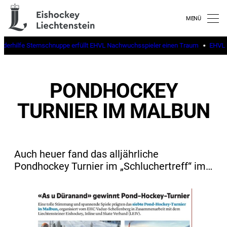
inderhilfe Sternschnuppe erfüllt EHVL Nachwuchsspieler einen Traum
EHVL b
PONDHOCKEY
TURNIER IM MALBUN
Auch heuer fand das alljährliche
Pondhockey Turnier im „Schluchertreff“ im…