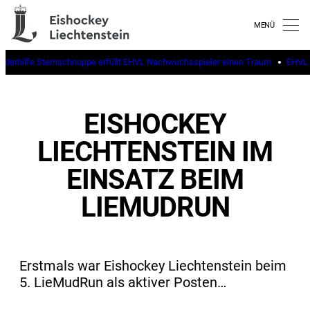
inderhilfe Sternschnuppe erfüllt EHVL Nachwuchsspieler einen Traum
EHVL b
EISHOCKEY
LIECHTENSTEIN IM
EINSATZ BEIM
LIEMUDRUN
Erstmals war Eishockey Liechtenstein beim
5. LieMudRun als aktiver Posten…