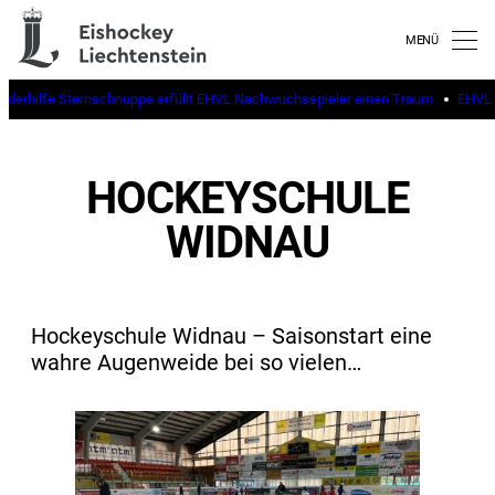
inderhilfe Sternschnuppe erfüllt EHVL Nachwuchsspieler einen Traum
EHVL b
HOCKEYSCHULE
WIDNAU
Hockeyschule Widnau – Saisonstart eine
wahre Augenweide bei so vielen…