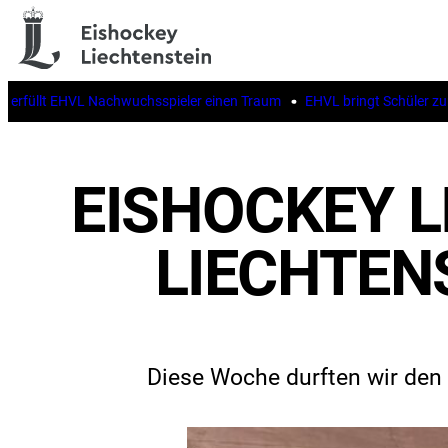
üllt EHVL Nachwuchsspieler einen Traum
EHVL bringt Schüler zur IIHF
EISHOCKEY L
LIECHTEN
Diese Woche durften wir den