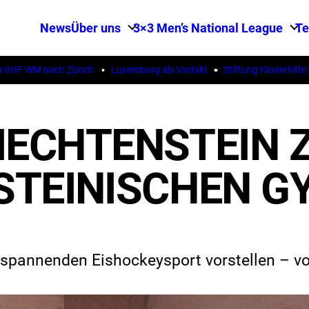
News
Über uns
3×3 Men’s National League
T
 WM nach Zürich
Luxemburg als Vorbild
Stiftung Kinderhilfe Ster
IECHTENSTEIN 
STEINISCHEN 
 spannenden Eishockeysport vorstellen – v