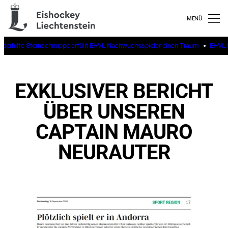
inderhilfe Sternschnuppe erfüllt EHVL Nachwuchsspieler einen Traum
EHVL b
EXKLUSIVER BERICHT
ÜBER UNSEREN
CAPTAIN MAURO
NEURAUTER